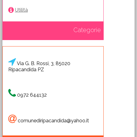
Utilità
Categorie
Via G. B. Rossi, 3, 85020
Ripacandida PZ
0972 644132
comunediripacandida@yahoo.it