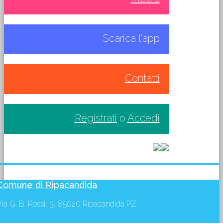
Scarica l'app
Contatti
Registrati
o
Accedi
Comune di Ripacandida
Via G. B. Rossi, 3, 85020 Ripacandida PZ