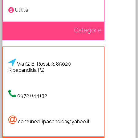
Utilità
Categorie
Via G. B. Rossi, 3, 85020
Ripacandida PZ
0972 644132
comunediripacandida@yahoo.it