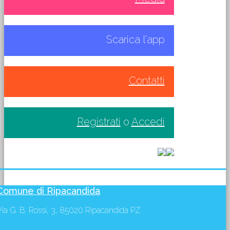
Scarica l'app
Contatti
Registrati
o
Accedi
Comune di Ripacandida
Via G. B. Rossi, 3, 85020 Ripacandida PZ