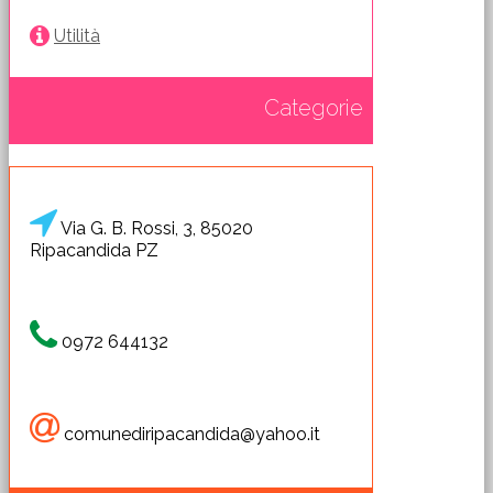
Utilità
Categorie
Via G. B. Rossi, 3, 85020
Ripacandida PZ
0972 644132
comunediripacandida@yahoo.it