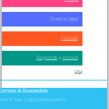
Scarica l'app
Contatti
Registrati
o
Accedi
Comune di Ripacandida
Via G. B. Rossi, 3, 85020 Ripacandida PZ