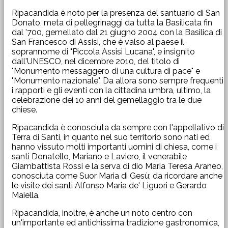
Ripacandida è noto per la presenza del santuario di San
Donato, meta di pellegrinaggi da tutta la Basilicata fin
dal '700, gemellato dal 21 giugno 2004 con la Basilica di
San Francesco di Assisi, che è valso al paese il
soprannome di "Piccola Assisi Lucana", e insignito
dall'UNESCO, nel dicembre 2010, del titolo di
"Monumento messaggero di una cultura di pace" e
"Monumento nazionale". Da allora sono sempre frequenti
i rapporti e gli eventi con la cittadina umbra, ultimo, la
celebrazione dei 10 anni del gemellaggio tra le due
chiese.
Ripacandida è conosciuta da sempre con l'appellativo di
Terra di Santi, in quanto nel suo territorio sono nati ed
hanno vissuto molti importanti uomini di chiesa, come i
santi Donatello, Mariano e Laviero, il venerabile
Giambattista Rossi e la serva di dio Maria Teresa Araneo,
conosciuta come Suor Maria di Gesù; da ricordare anche
le visite dei santi Alfonso Maria de' Liguori e Gerardo
Maiella.
Ripacandida, inoltre, è anche un noto centro con
un'importante ed antichissima tradizione gastronomica,