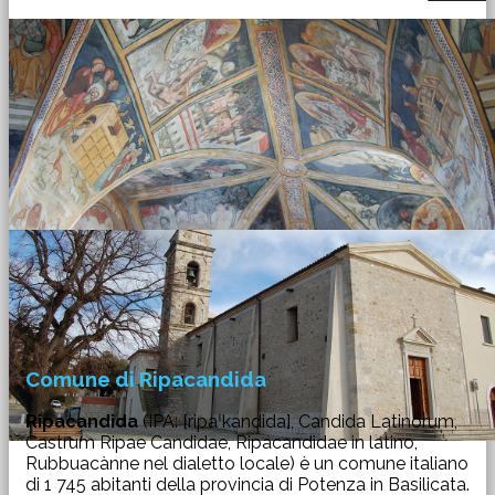
Comune di Ripacandida
Ripacandida
(IPA: [ripaˈkandida], Candida Latinorum,
Castrum Ripae Candidae, Ripacandidae in latino,
Rubbuacànne nel dialetto locale) è un comune italiano
di 1 745 abitanti della provincia di Potenza in Basilicata.