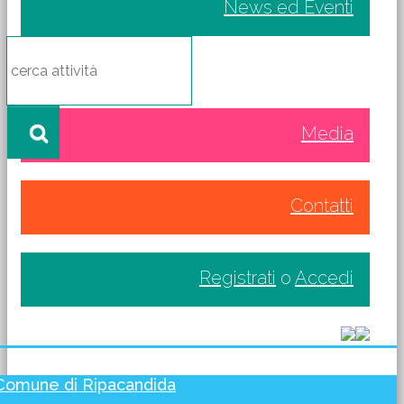
News ed Eventi
Media
Contatti
Registrati
o
Accedi
Comune di Ripacandida